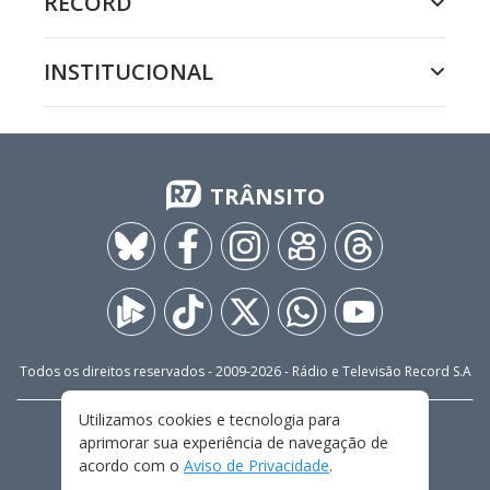
RECORD
INSTITUCIONAL
TRÂNSITO
Todos os direitos reservados - 2009-
2026
- Rádio e Televisão Record S.A
Utilizamos cookies e tecnologia para
CARREIRA
FALE CONOSCO
PRIVACIDADE
aprimorar sua experiência de navegação de
TERMOS E CONDIÇÕES DE USO
acordo com o
Aviso de Privacidade
.