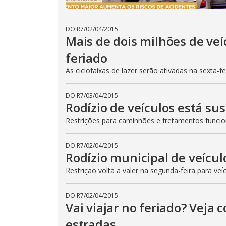
DO R7
/
02/04/2015
Mais de dois milhões de veí
feriado
As ciclofaixas de lazer serão ativadas na sexta-f
DO R7
/
03/04/2015
Rodízio de veículos está su
Restrições para caminhões e fretamentos func
DO R7
/
02/04/2015
Rodízio municipal de veícul
Restrição volta a valer na segunda-feira para veí
DO R7
/
02/04/2015
Vai viajar no feriado? Veja
estradas