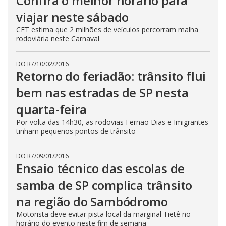
Confira o melhor horário para
viajar neste sábado
CET estima que 2 milhões de veículos percorram malha
rodoviária neste Carnaval
DO R7
/
10/02/2016
Retorno do feriadão: trânsito flui
bem nas estradas de SP nesta
quarta-feira
Por volta das 14h30, as rodovias Fernão Dias e Imigrantes
tinham pequenos pontos de trânsito
DO R7
/
09/01/2016
Ensaio técnico das escolas de
samba de SP complica trânsito
na região do Sambódromo
Motorista deve evitar pista local da marginal Tietê no
horário do evento neste fim de semana