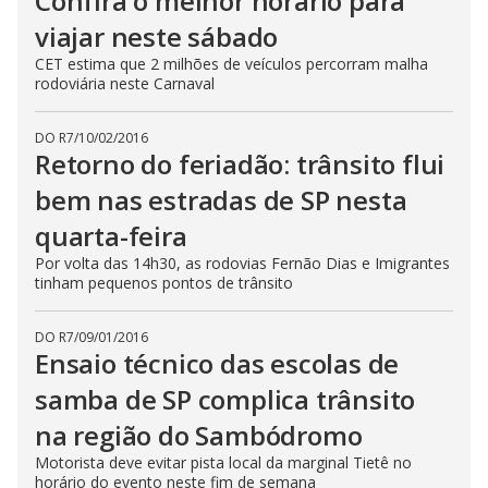
Confira o melhor horário para
viajar neste sábado
CET estima que 2 milhões de veículos percorram malha
rodoviária neste Carnaval
DO R7
/
10/02/2016
Retorno do feriadão: trânsito flui
bem nas estradas de SP nesta
quarta-feira
Por volta das 14h30, as rodovias Fernão Dias e Imigrantes
tinham pequenos pontos de trânsito
DO R7
/
09/01/2016
Ensaio técnico das escolas de
samba de SP complica trânsito
na região do Sambódromo
Motorista deve evitar pista local da marginal Tietê no
horário do evento neste fim de semana