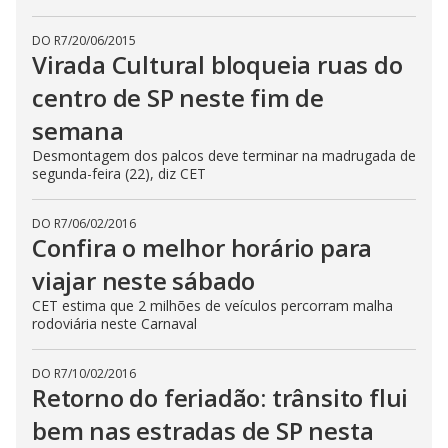
DO R7
/
20/06/2015
Virada Cultural bloqueia ruas do
centro de SP neste fim de
semana
Desmontagem dos palcos deve terminar na madrugada de
segunda-feira (22), diz CET
DO R7
/
06/02/2016
Confira o melhor horário para
viajar neste sábado
CET estima que 2 milhões de veículos percorram malha
rodoviária neste Carnaval
DO R7
/
10/02/2016
Retorno do feriadão: trânsito flui
bem nas estradas de SP nesta