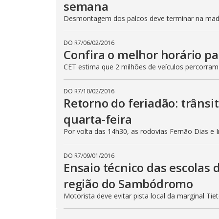
semana
Desmontagem dos palcos deve terminar na madru
DO R7
/
06/02/2016
Confira o melhor horário pa
CET estima que 2 milhões de veículos percorram
DO R7
/
10/02/2016
Retorno do feriadão: trânsi
quarta-feira
Por volta das 14h30, as rodovias Fernão Dias e 
DO R7
/
09/01/2016
Ensaio técnico das escolas 
região do Sambódromo
Motorista deve evitar pista local da marginal Ti