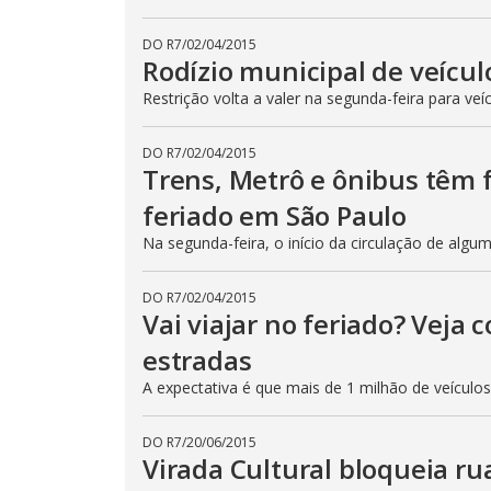
DO R7
/
02/04/2015
Rodízio municipal de veícul
Restrição volta a valer na segunda-feira para veí
DO R7
/
02/04/2015
Trens, Metrô e ônibus têm
feriado em São Paulo
Na segunda-feira, o início da circulação de algu
DO R7
/
02/04/2015
Vai viajar no feriado? Veja
estradas
A expectativa é que mais de 1 milhão de veículo
DO R7
/
20/06/2015
Virada Cultural bloqueia ru