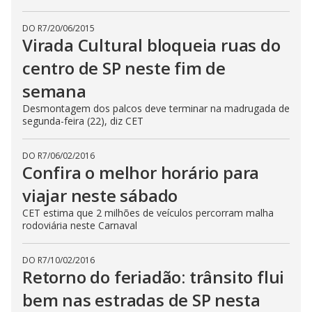
DO R7
/
20/06/2015
Virada Cultural bloqueia ruas do
centro de SP neste fim de
semana
Desmontagem dos palcos deve terminar na madrugada de
segunda-feira (22), diz CET
DO R7
/
06/02/2016
Confira o melhor horário para
viajar neste sábado
CET estima que 2 milhões de veículos percorram malha
rodoviária neste Carnaval
DO R7
/
10/02/2016
Retorno do feriadão: trânsito flui
bem nas estradas de SP nesta