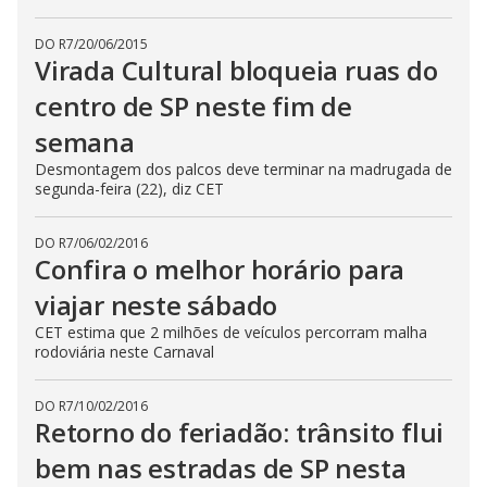
DO R7
/
20/06/2015
Virada Cultural bloqueia ruas do
centro de SP neste fim de
semana
Desmontagem dos palcos deve terminar na madrugada de
segunda-feira (22), diz CET
DO R7
/
06/02/2016
Confira o melhor horário para
viajar neste sábado
CET estima que 2 milhões de veículos percorram malha
rodoviária neste Carnaval
DO R7
/
10/02/2016
Retorno do feriadão: trânsito flui
bem nas estradas de SP nesta