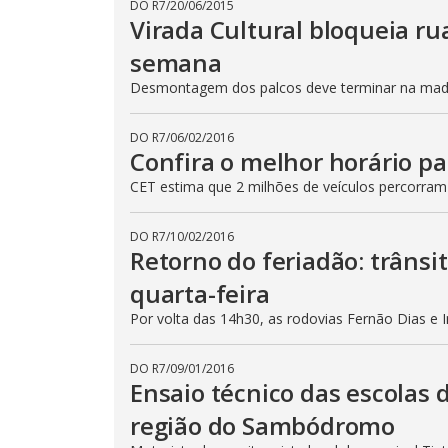
DO R7
/
20/06/2015
Virada Cultural bloqueia ru
semana
Desmontagem dos palcos deve terminar na madru
DO R7
/
06/02/2016
Confira o melhor horário pa
CET estima que 2 milhões de veículos percorram
DO R7
/
10/02/2016
Retorno do feriadão: trânsi
quarta-feira
Por volta das 14h30, as rodovias Fernão Dias e 
DO R7
/
09/01/2016
Ensaio técnico das escolas 
região do Sambódromo