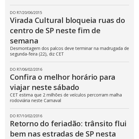
DO R7
/
20/06/2015
Virada Cultural bloqueia ruas do
centro de SP neste fim de
semana
Desmontagem dos palcos deve terminar na madrugada de
segunda-feira (22), diz CET
DO R7
/
06/02/2016
Confira o melhor horário para
viajar neste sábado
CET estima que 2 milhões de veículos percorram malha
rodoviária neste Carnaval
DO R7
/
10/02/2016
Retorno do feriadão: trânsito flui
bem nas estradas de SP nesta