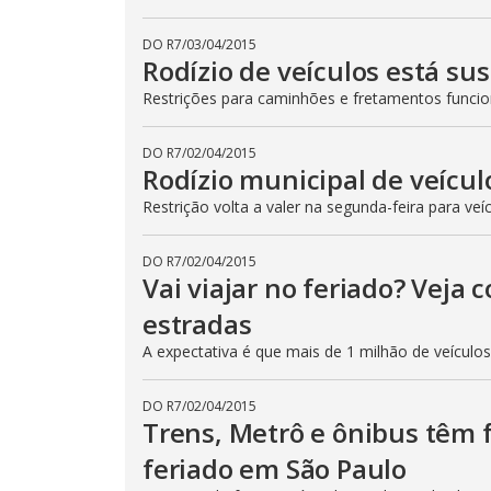
DO R7
/
03/04/2015
Rodízio de veículos está su
Restrições para caminhões e fretamentos func
DO R7
/
02/04/2015
Rodízio municipal de veícul
Restrição volta a valer na segunda-feira para veí
DO R7
/
02/04/2015
Vai viajar no feriado? Veja
estradas
A expectativa é que mais de 1 milhão de veículo
DO R7
/
02/04/2015
Trens, Metrô e ônibus têm
feriado em São Paulo