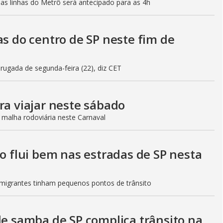
mas linhas do Metrô será antecipado para as 4h
as do centro de SP neste fim de
gada de segunda-feira (22), diz CET
ra viajar neste sábado
 malha rodoviária neste Carnaval
to flui bem nas estradas de SP nesta
Imigrantes tinham pequenos pontos de trânsito
de samba de SP complica trânsito na