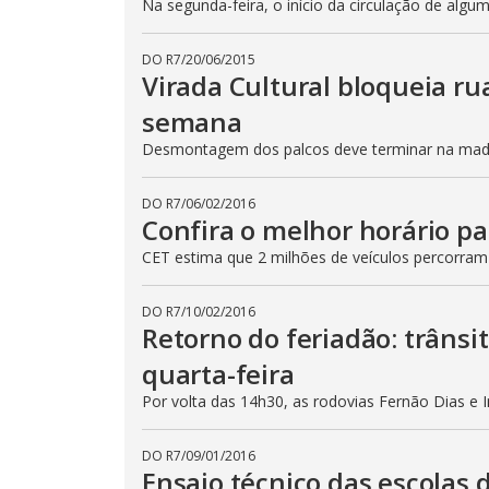
Na segunda-feira, o início da circulação de algu
DO R7
/
20/06/2015
Virada Cultural bloqueia ru
semana
Desmontagem dos palcos deve terminar na madru
DO R7
/
06/02/2016
Confira o melhor horário pa
CET estima que 2 milhões de veículos percorram
DO R7
/
10/02/2016
Retorno do feriadão: trânsi
quarta-feira
Por volta das 14h30, as rodovias Fernão Dias e 
DO R7
/
09/01/2016
Ensaio técnico das escolas 