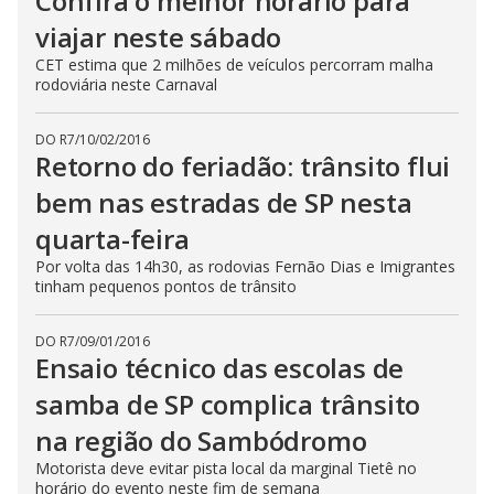
Confira o melhor horário para
viajar neste sábado
CET estima que 2 milhões de veículos percorram malha
rodoviária neste Carnaval
DO R7
/
10/02/2016
Retorno do feriadão: trânsito flui
bem nas estradas de SP nesta
quarta-feira
Por volta das 14h30, as rodovias Fernão Dias e Imigrantes
tinham pequenos pontos de trânsito
DO R7
/
09/01/2016
Ensaio técnico das escolas de
samba de SP complica trânsito
na região do Sambódromo
Motorista deve evitar pista local da marginal Tietê no
horário do evento neste fim de semana