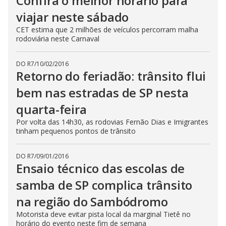
Confira o melhor horário para
viajar neste sábado
CET estima que 2 milhões de veículos percorram malha
rodoviária neste Carnaval
DO R7
/
10/02/2016
Retorno do feriadão: trânsito flui
bem nas estradas de SP nesta
quarta-feira
Por volta das 14h30, as rodovias Fernão Dias e Imigrantes
tinham pequenos pontos de trânsito
DO R7
/
09/01/2016
Ensaio técnico das escolas de
samba de SP complica trânsito
na região do Sambódromo
Motorista deve evitar pista local da marginal Tietê no
horário do evento neste fim de semana