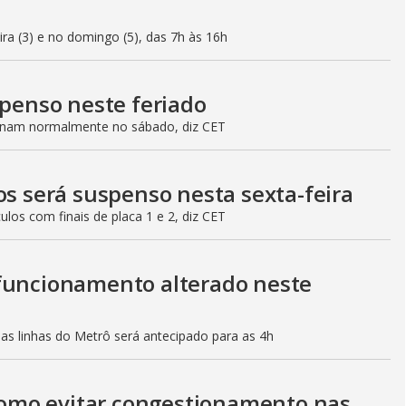
eira (3) e no domingo (5), das 7h às 16h
spenso neste feriado
ionam normalmente no sábado, diz CET
os será suspenso nesta sexta-feira
culos com finais de placa 1 e 2, diz CET
 funcionamento alterado neste
mas linhas do Metrô será antecipado para as 4h
 como evitar congestionamento nas