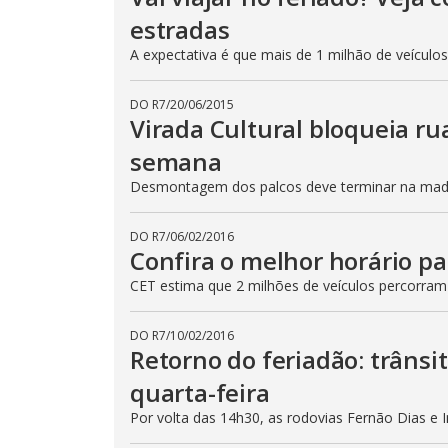
estradas
A expectativa é que mais de 1 milhão de veículo
DO R7
/
20/06/2015
Virada Cultural bloqueia ru
semana
Desmontagem dos palcos deve terminar na madru
DO R7
/
06/02/2016
Confira o melhor horário pa
CET estima que 2 milhões de veículos percorram
DO R7
/
10/02/2016
Retorno do feriadão: trânsi
quarta-feira
Por volta das 14h30, as rodovias Fernão Dias e 