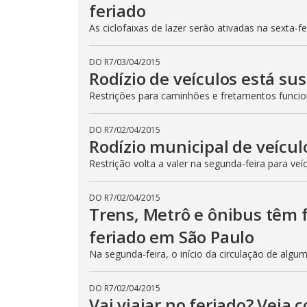
feriado
As ciclofaixas de lazer serão ativadas na sexta-f
DO R7
/
03/04/2015
Rodízio de veículos está su
Restrições para caminhões e fretamentos func
DO R7
/
02/04/2015
Rodízio municipal de veícul
Restrição volta a valer na segunda-feira para veí
DO R7
/
02/04/2015
Trens, Metrô e ônibus têm
feriado em São Paulo
Na segunda-feira, o início da circulação de algu
DO R7
/
02/04/2015
Vai viajar no feriado? Veja