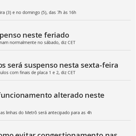
eira (3) e no domingo (5), das 7h às 16h
spenso neste feriado
ionam normalmente no sábado, diz CET
os será suspenso nesta sexta-feira
culos com finais de placa 1 e 2, diz CET
 funcionamento alterado neste
mas linhas do Metrô será antecipado para as 4h
 como evitar congestionamento nas