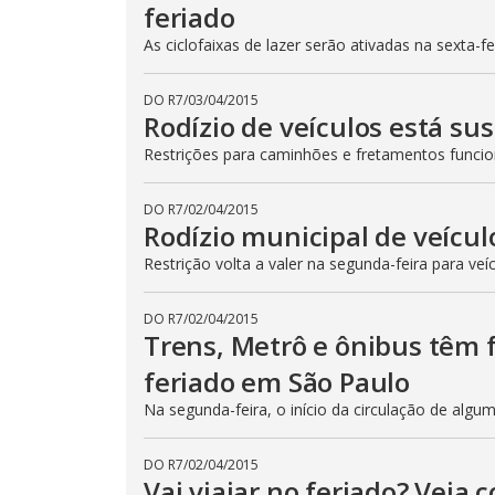
feriado
As ciclofaixas de lazer serão ativadas na sexta-f
DO R7
/
03/04/2015
Rodízio de veículos está su
Restrições para caminhões e fretamentos func
DO R7
/
02/04/2015
Rodízio municipal de veícul
Restrição volta a valer na segunda-feira para veí
DO R7
/
02/04/2015
Trens, Metrô e ônibus têm
feriado em São Paulo
Na segunda-feira, o início da circulação de algu
DO R7
/
02/04/2015
Vai viajar no feriado? Veja