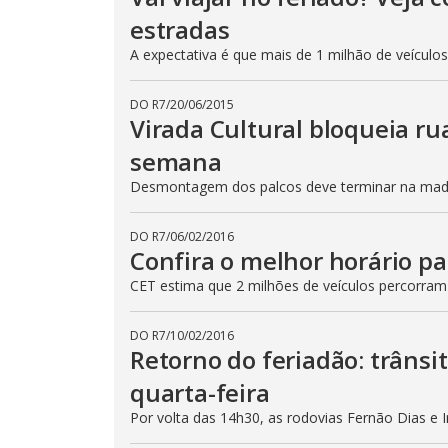
estradas
A expectativa é que mais de 1 milhão de veículo
DO R7
/
20/06/2015
Virada Cultural bloqueia ru
semana
Desmontagem dos palcos deve terminar na madru
DO R7
/
06/02/2016
Confira o melhor horário pa
CET estima que 2 milhões de veículos percorram
DO R7
/
10/02/2016
Retorno do feriadão: trânsi
quarta-feira
Por volta das 14h30, as rodovias Fernão Dias e 