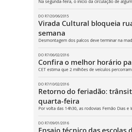
Na segunda-feira, o início da circulação de algu
DO R7
/
20/06/2015
Virada Cultural bloqueia ru
semana
Desmontagem dos palcos deve terminar na madru
DO R7
/
06/02/2016
Confira o melhor horário pa
CET estima que 2 milhões de veículos percorram
DO R7
/
10/02/2016
Retorno do feriadão: trânsi
quarta-feira
Por volta das 14h30, as rodovias Fernão Dias e 
DO R7
/
09/01/2016
Ensaio técnico das escolas 