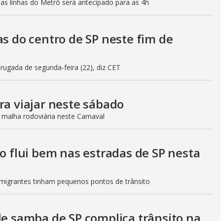
mas linhas do Metrô será antecipado para as 4h
as do centro de SP neste fim de
gada de segunda-feira (22), diz CET
ra viajar neste sábado
 malha rodoviária neste Carnaval
to flui bem nas estradas de SP nesta
Imigrantes tinham pequenos pontos de trânsito
de samba de SP complica trânsito na