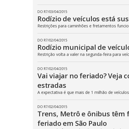
DO R7
/
03/04/2015
Rodízio de veículos está su
Restrições para caminhões e fretamentos func
DO R7
/
02/04/2015
Rodízio municipal de veícul
Restrição volta a valer na segunda-feira para veí
DO R7
/
02/04/2015
Vai viajar no feriado? Veja
estradas
A expectativa é que mais de 1 milhão de veículo
DO R7
/
02/04/2015
Trens, Metrô e ônibus têm
feriado em São Paulo