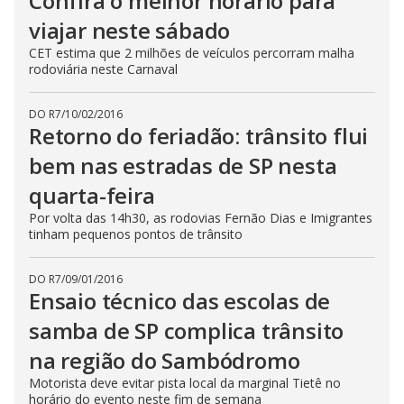
Confira o melhor horário para
viajar neste sábado
CET estima que 2 milhões de veículos percorram malha
rodoviária neste Carnaval
DO R7
/
10/02/2016
Retorno do feriadão: trânsito flui
bem nas estradas de SP nesta
quarta-feira
Por volta das 14h30, as rodovias Fernão Dias e Imigrantes
tinham pequenos pontos de trânsito
DO R7
/
09/01/2016
Ensaio técnico das escolas de
samba de SP complica trânsito
na região do Sambódromo
Motorista deve evitar pista local da marginal Tietê no
horário do evento neste fim de semana