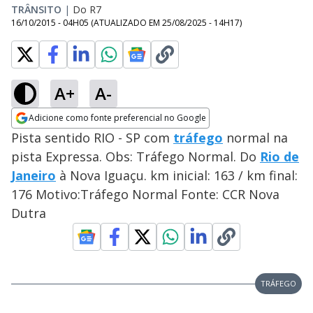
TRÂNSITO
|
Do R7
16/10/2015 - 04H05
(ATUALIZADO EM
25/08/2025 - 14H17
)
A+
A-
Adicione como fonte preferencial no Google
Opens in new window
Pista sentido RIO - SP com
tráfego
normal na
pista Expressa. Obs: Tráfego Normal. Do
Rio de
Janeiro
à Nova Iguaçu. km inicial: 163 / km final:
176 Motivo:Tráfego Normal Fonte: CCR Nova
Dutra
TRÁFEGO