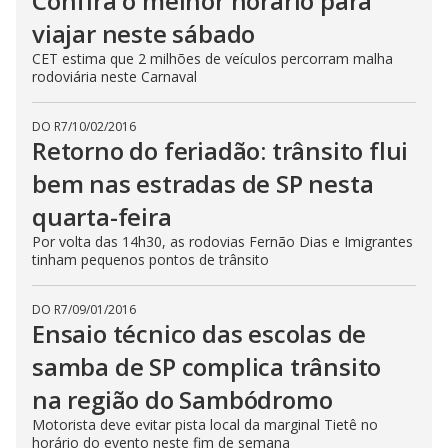
Confira o melhor horário para
viajar neste sábado
CET estima que 2 milhões de veículos percorram malha
rodoviária neste Carnaval
DO R7
/
10/02/2016
Retorno do feriadão: trânsito flui
bem nas estradas de SP nesta
quarta-feira
Por volta das 14h30, as rodovias Fernão Dias e Imigrantes
tinham pequenos pontos de trânsito
DO R7
/
09/01/2016
Ensaio técnico das escolas de
samba de SP complica trânsito
na região do Sambódromo
Motorista deve evitar pista local da marginal Tietê no
horário do evento neste fim de semana