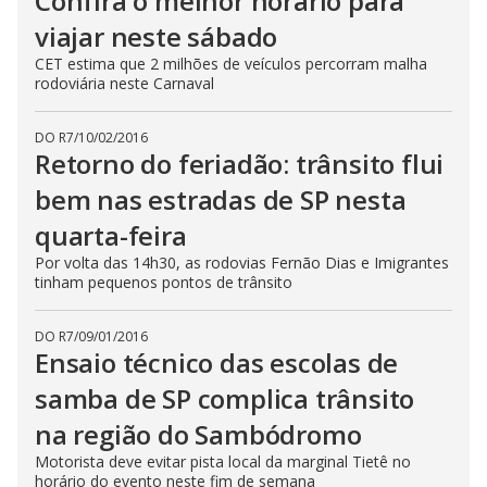
Confira o melhor horário para
viajar neste sábado
CET estima que 2 milhões de veículos percorram malha
rodoviária neste Carnaval
DO R7
/
10/02/2016
Retorno do feriadão: trânsito flui
bem nas estradas de SP nesta
quarta-feira
Por volta das 14h30, as rodovias Fernão Dias e Imigrantes
tinham pequenos pontos de trânsito
DO R7
/
09/01/2016
Ensaio técnico das escolas de
samba de SP complica trânsito
na região do Sambódromo
Motorista deve evitar pista local da marginal Tietê no
horário do evento neste fim de semana