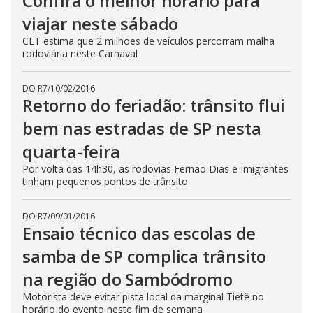
Confira o melhor horário para
viajar neste sábado
CET estima que 2 milhões de veículos percorram malha
rodoviária neste Carnaval
DO R7
/
10/02/2016
Retorno do feriadão: trânsito flui
bem nas estradas de SP nesta
quarta-feira
Por volta das 14h30, as rodovias Fernão Dias e Imigrantes
tinham pequenos pontos de trânsito
DO R7
/
09/01/2016
Ensaio técnico das escolas de
samba de SP complica trânsito
na região do Sambódromo
Motorista deve evitar pista local da marginal Tietê no
horário do evento neste fim de semana