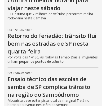
Confira o melhor horário para
viajar neste sábado
CET estima que 2 milhões de veículos percorram malha
rodoviária neste Carnaval
DO R7
/
10/02/2016
Retorno do feriadão: trânsito flui
bem nas estradas de SP nesta
quarta-feira
Por volta das 14h30, as rodovias Fernão Dias e Imigrantes
tinham pequenos pontos de trânsito
DO R7
/
09/01/2016
Ensaio técnico das escolas de
samba de SP complica trânsito
na região do Sambódromo
Motorista deve evitar pista local da marginal Tietê no
horário do evento neste fim de semana