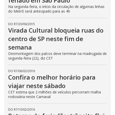
feriado em São Paulo
Na segunda-feira, o início da circulação de algumas linhas
do Metrô será antecipado para as 4h
DO R7
/
20/06/2015
Virada Cultural bloqueia ruas do
centro de SP neste fim de
semana
Desmontagem dos palcos deve terminar na madrugada de
segunda-feira (22), diz CET
DO R7
/
06/02/2016
Confira o melhor horário para
viajar neste sábado
CET estima que 2 milhões de veículos percorram malha
rodoviária neste Carnaval
DO R7
/
10/02/2016