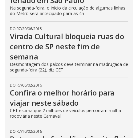
feriado em São Paulo
Na segunda-feira, o início da circulação de algumas linhas
do Metrô será antecipado para as 4h
DO R7
/
20/06/2015
Virada Cultural bloqueia ruas do
centro de SP neste fim de
semana
Desmontagem dos palcos deve terminar na madrugada de
segunda-feira (22), diz CET
DO R7
/
06/02/2016
Confira o melhor horário para
viajar neste sábado
CET estima que 2 milhões de veículos percorram malha
rodoviária neste Carnaval
DO R7
/
10/02/2016