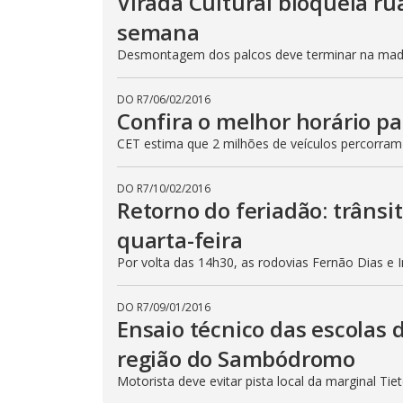
Virada Cultural bloqueia ru
semana
Desmontagem dos palcos deve terminar na madru
DO R7
/
06/02/2016
Confira o melhor horário pa
CET estima que 2 milhões de veículos percorram
DO R7
/
10/02/2016
Retorno do feriadão: trânsi
quarta-feira
Por volta das 14h30, as rodovias Fernão Dias e 
DO R7
/
09/01/2016
Ensaio técnico das escolas 
região do Sambódromo
Motorista deve evitar pista local da marginal Ti