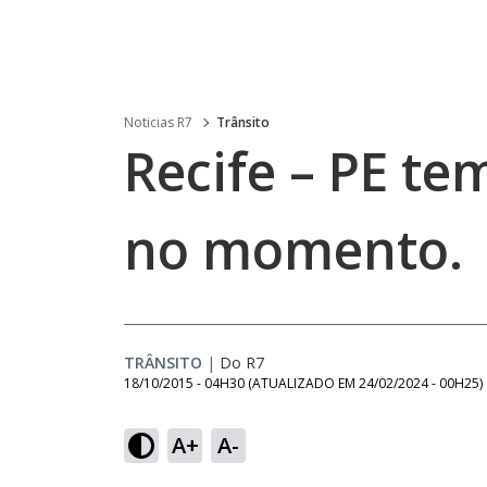
Noticias R7
Trânsito
Recife – PE te
no momento.
TRÂNSITO
|
Do R7
18/10/2015 - 04H30
(ATUALIZADO EM
24/02/2024 - 00H25
)
A+
A-