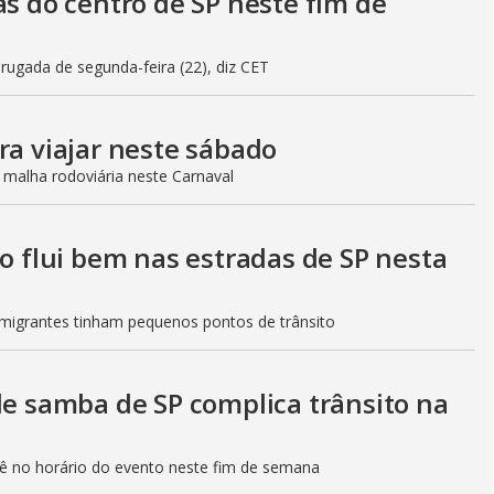
as do centro de SP neste fim de
gada de segunda-feira (22), diz CET
ra viajar neste sábado
 malha rodoviária neste Carnaval
to flui bem nas estradas de SP nesta
Imigrantes tinham pequenos pontos de trânsito
de samba de SP complica trânsito na
etê no horário do evento neste fim de semana