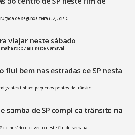
as do centro de SP neste fim de
gada de segunda-feira (22), diz CET
ra viajar neste sábado
 malha rodoviária neste Carnaval
to flui bem nas estradas de SP nesta
Imigrantes tinham pequenos pontos de trânsito
de samba de SP complica trânsito na
etê no horário do evento neste fim de semana