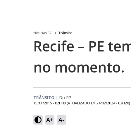
Noticias R7
Trânsito
Recife – PE te
no momento.
TRÂNSITO
|
Do R7
15/11/2015 - 02H00
(ATUALIZADO EM
24/02/2024 - 03H20
)
A+
A-