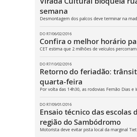
Virada Cultural bloqueia ru
semana
Desmontagem dos palcos deve terminar na madru
DO R7
/
06/02/2016
Confira o melhor horário pa
CET estima que 2 milhões de veículos percorram
DO R7
/
10/02/2016
Retorno do feriadão: trânsi
quarta-feira
Por volta das 14h30, as rodovias Fernão Dias e 
DO R7
/
09/01/2016
Ensaio técnico das escolas 
região do Sambódromo
Motorista deve evitar pista local da marginal Ti