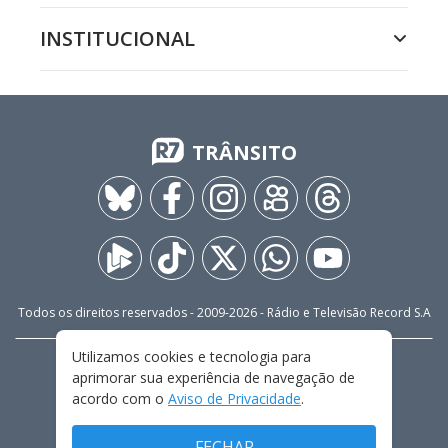
INSTITUCIONAL
TRÂNSITO
Todos os direitos reservados - 2009-
2026
- Rádio e Televisão Record S.A
Utilizamos cookies e tecnologia para
CARREIRA
FALE CONOSCO
PRIVACIDADE
aprimorar sua experiência de navegação de
TERMOS E CONDIÇÕES DE USO
acordo com o
Aviso de Privacidade
.
FECHAR