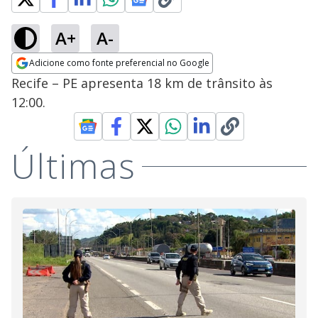
A+
A-
Adicione como fonte preferencial no Google
Opens in new window
Recife – PE apresenta 18 km de trânsito às
12:00.
Últimas