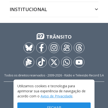
INSTITUCIONAL
TRÂNSITO
Todos os direitos reservados - 2009-
2026
- Rádio e Televisão Record S.A
Utilizamos cookies e tecnologia para
CARREIRA
FALE CONOSCO
PRIVACIDADE
aprimorar sua experiência de navegação de
TERMOS E CONDIÇÕES DE USO
acordo com o
Aviso de Privacidade
.
FECHAR