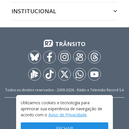
INSTITUCIONAL
TRÂNSITO
Todos os direitos reservados - 2009-
2026
- Rádio e Televisão Record S.A
Utilizamos cookies e tecnologia para
CARREIRA
FALE CONOSCO
PRIVACIDADE
aprimorar sua experiência de navegação de
TERMOS E CONDIÇÕES DE USO
acordo com o
Aviso de Privacidade
.
FECHAR