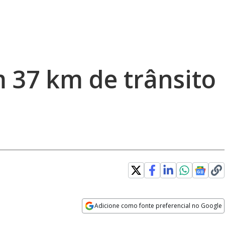
m 37 km de trânsito
Adicione como fonte preferencial no Google
Opens in new window