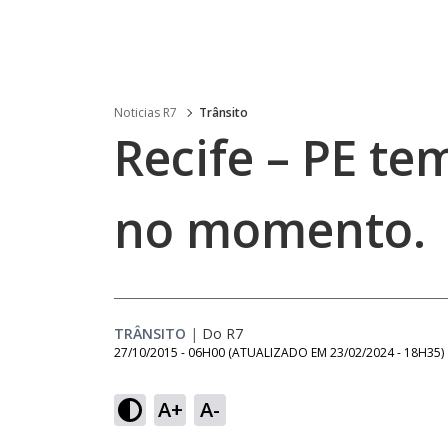
Noticias R7
Trânsito
Recife – PE te
no momento.
TRÂNSITO
|
Do R7
27/10/2015 - 06H00
(ATUALIZADO EM
23/02/2024 - 18H35
)
A+
A-