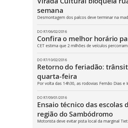
Virada Cultural bloqueia ru
semana
Desmontagem dos palcos deve terminar na madru
DO R7
/
06/02/2016
Confira o melhor horário pa
CET estima que 2 milhões de veículos percorram
DO R7
/
10/02/2016
Retorno do feriadão: trânsi
quarta-feira
Por volta das 14h30, as rodovias Fernão Dias e 
DO R7
/
09/01/2016
Ensaio técnico das escolas 
região do Sambódromo
Motorista deve evitar pista local da marginal Ti