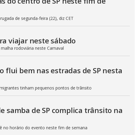
as do centro de SP neste fim de
gada de segunda-feira (22), diz CET
ra viajar neste sábado
 malha rodoviária neste Carnaval
to flui bem nas estradas de SP nesta
Imigrantes tinham pequenos pontos de trânsito
de samba de SP complica trânsito na
etê no horário do evento neste fim de semana