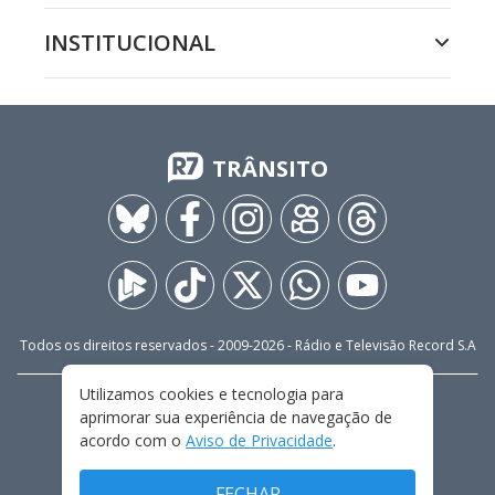
INSTITUCIONAL
TRÂNSITO
Todos os direitos reservados - 2009-
2026
- Rádio e Televisão Record S.A
Utilizamos cookies e tecnologia para
CARREIRA
FALE CONOSCO
PRIVACIDADE
aprimorar sua experiência de navegação de
TERMOS E CONDIÇÕES DE USO
acordo com o
Aviso de Privacidade
.
FECHAR