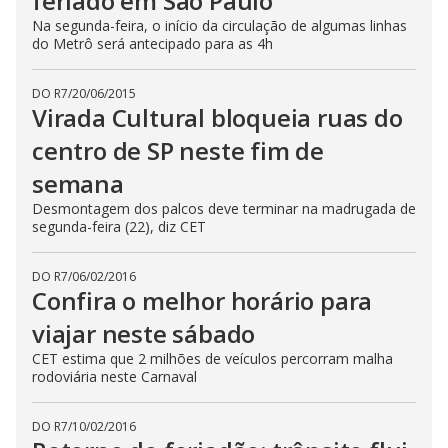
feriado em São Paulo
Na segunda-feira, o início da circulação de algumas linhas
do Metrô será antecipado para as 4h
DO R7
/
20/06/2015
Virada Cultural bloqueia ruas do
centro de SP neste fim de
semana
Desmontagem dos palcos deve terminar na madrugada de
segunda-feira (22), diz CET
DO R7
/
06/02/2016
Confira o melhor horário para
viajar neste sábado
CET estima que 2 milhões de veículos percorram malha
rodoviária neste Carnaval
DO R7
/
10/02/2016