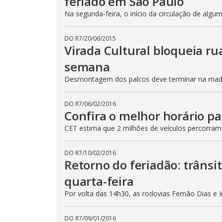
feriado em São Paulo
Na segunda-feira, o início da circulação de algu
DO R7
/
20/06/2015
Virada Cultural bloqueia ru
semana
Desmontagem dos palcos deve terminar na madru
DO R7
/
06/02/2016
Confira o melhor horário pa
CET estima que 2 milhões de veículos percorram
DO R7
/
10/02/2016
Retorno do feriadão: trânsi
quarta-feira
Por volta das 14h30, as rodovias Fernão Dias e 
DO R7
/
09/01/2016