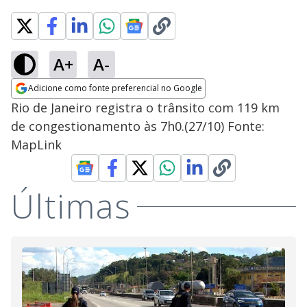
A+
A-
Adicione como fonte preferencial no Google
Opens in new window
Rio de Janeiro registra o trânsito com 119 km
de congestionamento às 7h0.(27/10) Fonte:
MapLink
Últimas