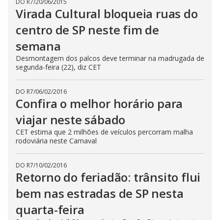
DO R7
/
20/06/2015
Virada Cultural bloqueia ruas do
centro de SP neste fim de
semana
Desmontagem dos palcos deve terminar na madrugada de
segunda-feira (22), diz CET
DO R7
/
06/02/2016
Confira o melhor horário para
viajar neste sábado
CET estima que 2 milhões de veículos percorram malha
rodoviária neste Carnaval
DO R7
/
10/02/2016
Retorno do feriadão: trânsito flui
bem nas estradas de SP nesta
quarta-feira