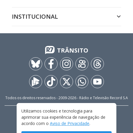
INSTITUCIONAL
TRÂNSITO
Todos os direitos reservados - 2009-
2026
- Rádio e Televisão Record S.A
Utilizamos cookies e tecnologia para
CARREIRA
FALE CONOSCO
PRIVACIDADE
aprimorar sua experiência de navegação de
TERMOS E CONDIÇÕES DE USO
acordo com o
Aviso de Privacidade
.