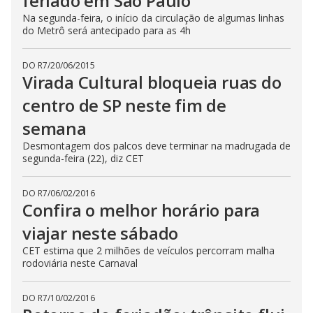
feriado em São Paulo
Na segunda-feira, o início da circulação de algumas linhas
do Metrô será antecipado para as 4h
DO R7
/
20/06/2015
Virada Cultural bloqueia ruas do
centro de SP neste fim de
semana
Desmontagem dos palcos deve terminar na madrugada de
segunda-feira (22), diz CET
DO R7
/
06/02/2016
Confira o melhor horário para
viajar neste sábado
CET estima que 2 milhões de veículos percorram malha
rodoviária neste Carnaval
DO R7
/
10/02/2016