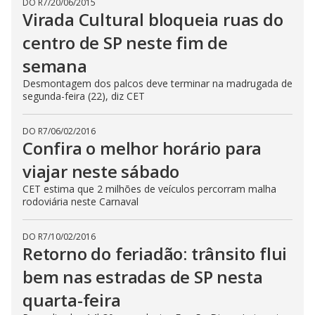
DO R7
/
20/06/2015
Virada Cultural bloqueia ruas do
centro de SP neste fim de
semana
Desmontagem dos palcos deve terminar na madrugada de
segunda-feira (22), diz CET
DO R7
/
06/02/2016
Confira o melhor horário para
viajar neste sábado
CET estima que 2 milhões de veículos percorram malha
rodoviária neste Carnaval
DO R7
/
10/02/2016
Retorno do feriadão: trânsito flui
bem nas estradas de SP nesta
quarta-feira