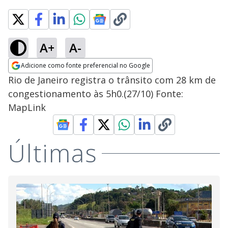
A+
A-
Adicione como fonte preferencial no Google
Opens in new window
Rio de Janeiro registra o trânsito com 28 km de
congestionamento às 5h0.(27/10) Fonte:
MapLink
Últimas