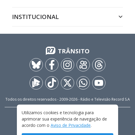
INSTITUCIONAL
TRÂNSITO
Todos os direitos reservados - 2009-
2026
- Rádio e Televisão Record S.A
Utilizamos cookies e tecnologia para
CARREIRA
FALE CONOSCO
PRIVACIDADE
aprimorar sua experiência de navegação de
TERMOS E CONDIÇÕES DE USO
acordo com o
Aviso de Privacidade
.