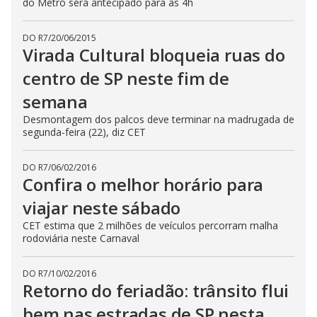
do Metrô será antecipado para as 4h
DO R7
/
20/06/2015
Virada Cultural bloqueia ruas do
centro de SP neste fim de
semana
Desmontagem dos palcos deve terminar na madrugada de
segunda-feira (22), diz CET
DO R7
/
06/02/2016
Confira o melhor horário para
viajar neste sábado
CET estima que 2 milhões de veículos percorram malha
rodoviária neste Carnaval
DO R7
/
10/02/2016
Retorno do feriadão: trânsito flui
bem nas estradas de SP nesta