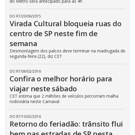
do Metrô será antecipado para as 4h
DO R7
/
20/06/2015
Virada Cultural bloqueia ruas do
centro de SP neste fim de
semana
Desmontagem dos palcos deve terminar na madrugada de
segunda-feira (22), diz CET
DO R7
/
06/02/2016
Confira o melhor horário para
viajar neste sábado
CET estima que 2 milhões de veículos percorram malha
rodoviária neste Carnaval
DO R7
/
10/02/2016
Retorno do feriadão: trânsito flui
bem nas estradas de SP nesta