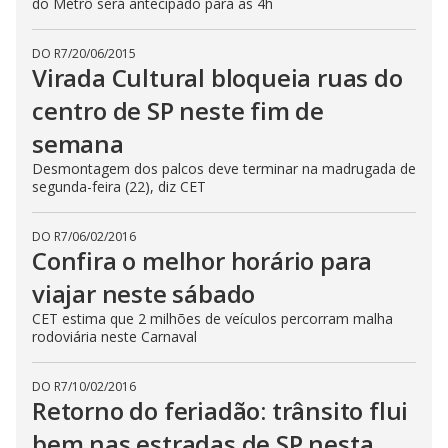
do Metrô será antecipado para as 4h
DO R7
/
20/06/2015
Virada Cultural bloqueia ruas do
centro de SP neste fim de
semana
Desmontagem dos palcos deve terminar na madrugada de
segunda-feira (22), diz CET
DO R7
/
06/02/2016
Confira o melhor horário para
viajar neste sábado
CET estima que 2 milhões de veículos percorram malha
rodoviária neste Carnaval
DO R7
/
10/02/2016
Retorno do feriadão: trânsito flui
bem nas estradas de SP nesta