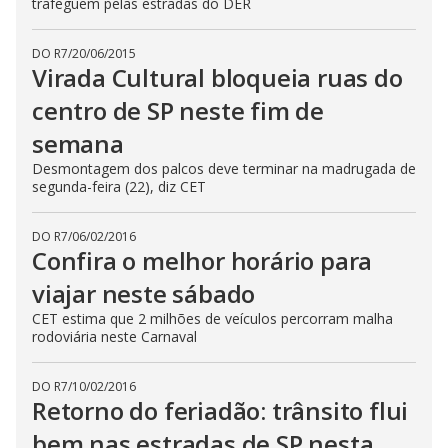
trafeguem pelas estradas do DER
DO R7
/
20/06/2015
Virada Cultural bloqueia ruas do
centro de SP neste fim de
semana
Desmontagem dos palcos deve terminar na madrugada de
segunda-feira (22), diz CET
DO R7
/
06/02/2016
Confira o melhor horário para
viajar neste sábado
CET estima que 2 milhões de veículos percorram malha
rodoviária neste Carnaval
DO R7
/
10/02/2016
Retorno do feriadão: trânsito flui
bem nas estradas de SP nesta