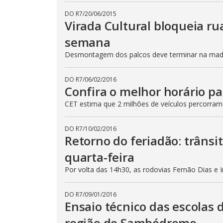
DO R7
/
20/06/2015
Virada Cultural bloqueia ru
semana
Desmontagem dos palcos deve terminar na madru
DO R7
/
06/02/2016
Confira o melhor horário pa
CET estima que 2 milhões de veículos percorram
DO R7
/
10/02/2016
Retorno do feriadão: trânsi
quarta-feira
Por volta das 14h30, as rodovias Fernão Dias e 
DO R7
/
09/01/2016
Ensaio técnico das escolas 
região do Sambódromo