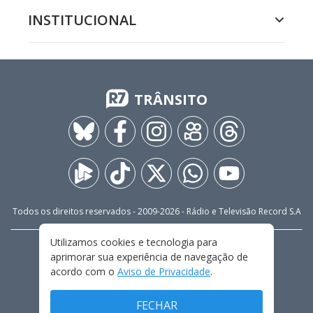
INSTITUCIONAL
TRÂNSITO
Todos os direitos reservados - 2009-
2026
- Rádio e Televisão Record S.A
Utilizamos cookies e tecnologia para
CARREIRA
FALE CONOSCO
PRIVACIDADE
aprimorar sua experiência de navegação de
TERMOS E CONDIÇÕES DE USO
acordo com o
Aviso de Privacidade
.
FECHAR