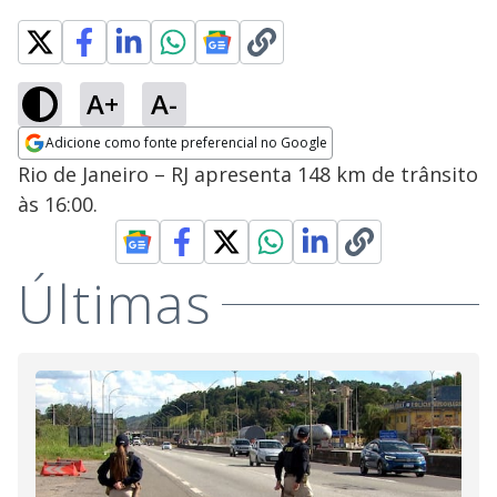
A+
A-
Adicione como fonte preferencial no Google
Opens in new window
Rio de Janeiro – RJ apresenta 148 km de trânsito
às 16:00.
Últimas