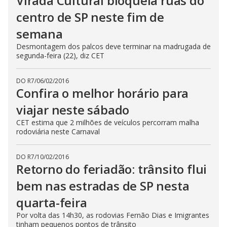
Virada Cultural bloqueia ruas do
centro de SP neste fim de
semana
Desmontagem dos palcos deve terminar na madrugada de
segunda-feira (22), diz CET
DO R7
/
06/02/2016
Confira o melhor horário para
viajar neste sábado
CET estima que 2 milhões de veículos percorram malha
rodoviária neste Carnaval
DO R7
/
10/02/2016
Retorno do feriadão: trânsito flui
bem nas estradas de SP nesta
quarta-feira
Por volta das 14h30, as rodovias Fernão Dias e Imigrantes
tinham pequenos pontos de trânsito