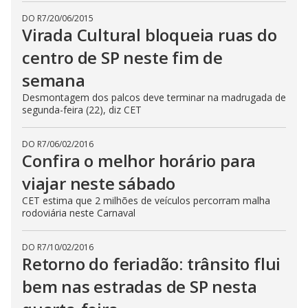
DO R7
/
20/06/2015
Virada Cultural bloqueia ruas do
centro de SP neste fim de
semana
Desmontagem dos palcos deve terminar na madrugada de
segunda-feira (22), diz CET
DO R7
/
06/02/2016
Confira o melhor horário para
viajar neste sábado
CET estima que 2 milhões de veículos percorram malha
rodoviária neste Carnaval
DO R7
/
10/02/2016
Retorno do feriadão: trânsito flui
bem nas estradas de SP nesta