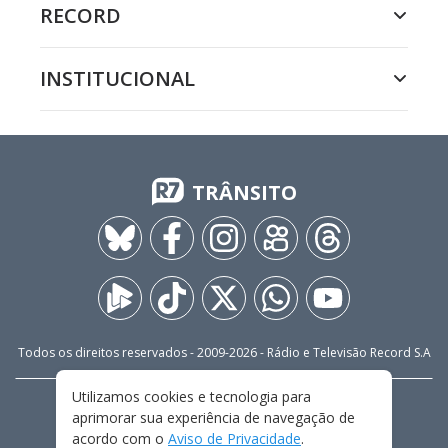
RECORD
INSTITUCIONAL
TRÂNSITO
Todos os direitos reservados - 2009-
2026
- Rádio e Televisão Record S.A
Utilizamos cookies e tecnologia para
CARREIRA
FALE CONOSCO
PRIVACIDADE
aprimorar sua experiência de navegação de
TERMOS E CONDIÇÕES DE USO
acordo com o
Aviso de Privacidade
.