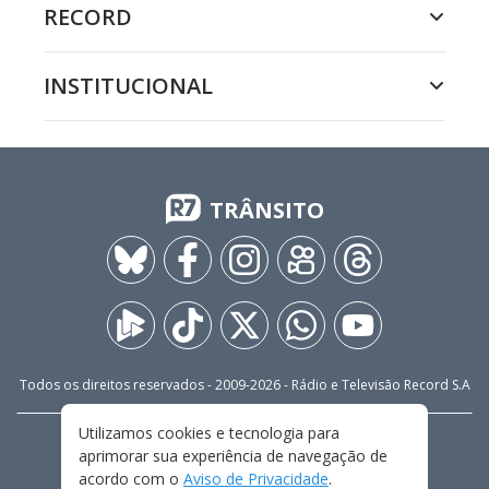
RECORD
INSTITUCIONAL
TRÂNSITO
Todos os direitos reservados - 2009-
2026
- Rádio e Televisão Record S.A
Utilizamos cookies e tecnologia para
CARREIRA
FALE CONOSCO
PRIVACIDADE
aprimorar sua experiência de navegação de
TERMOS E CONDIÇÕES DE USO
acordo com o
Aviso de Privacidade
.