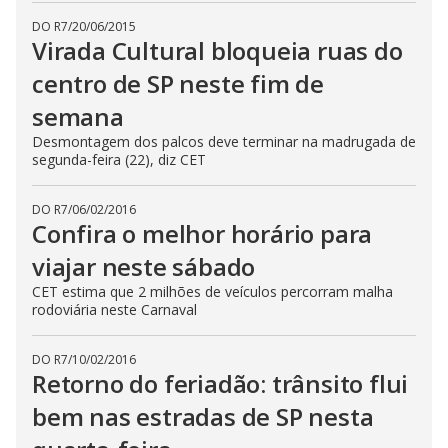
DO R7
/
20/06/2015
Virada Cultural bloqueia ruas do
centro de SP neste fim de
semana
Desmontagem dos palcos deve terminar na madrugada de
segunda-feira (22), diz CET
DO R7
/
06/02/2016
Confira o melhor horário para
viajar neste sábado
CET estima que 2 milhões de veículos percorram malha
rodoviária neste Carnaval
DO R7
/
10/02/2016
Retorno do feriadão: trânsito flui
bem nas estradas de SP nesta