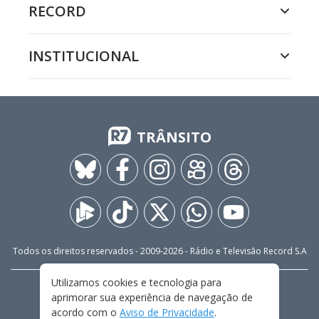
RECORD
INSTITUCIONAL
TRÂNSITO
Todos os direitos reservados - 2009-
2026
- Rádio e Televisão Record S.A
Utilizamos cookies e tecnologia para
CARREIRA
FALE CONOSCO
PRIVACIDADE
aprimorar sua experiência de navegação de
TERMOS E CONDIÇÕES DE USO
acordo com o
Aviso de Privacidade
.