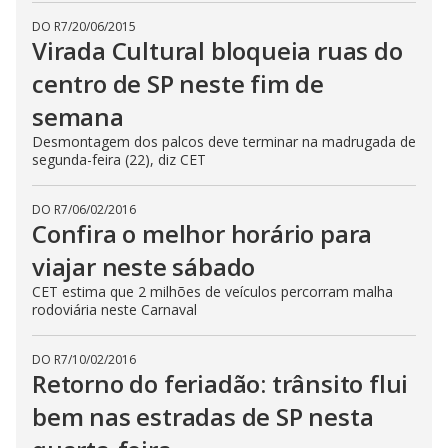
DO R7
/
20/06/2015
Virada Cultural bloqueia ruas do
centro de SP neste fim de
semana
Desmontagem dos palcos deve terminar na madrugada de
segunda-feira (22), diz CET
DO R7
/
06/02/2016
Confira o melhor horário para
viajar neste sábado
CET estima que 2 milhões de veículos percorram malha
rodoviária neste Carnaval
DO R7
/
10/02/2016
Retorno do feriadão: trânsito flui
bem nas estradas de SP nesta