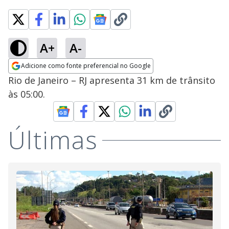
A+
A-
Adicione como fonte preferencial no Google
Opens in new window
Rio de Janeiro – RJ apresenta 31 km de trânsito
às 05:00.
Últimas