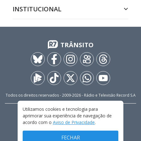
INSTITUCIONAL
TRÂNSITO
Todos os direitos reservados - 2009-
2026
- Rádio e Televisão Record S.A
Utilizamos cookies e tecnologia para
CARREIRA
FALE CONOSCO
PRIVACIDADE
aprimorar sua experiência de navegação de
TERMOS E CONDIÇÕES DE USO
acordo com o
Aviso de Privacidade
.
FECHAR