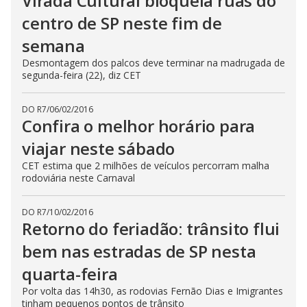
Virada Cultural bloqueia ruas do
centro de SP neste fim de
semana
Desmontagem dos palcos deve terminar na madrugada de
segunda-feira (22), diz CET
DO R7
/
06/02/2016
Confira o melhor horário para
viajar neste sábado
CET estima que 2 milhões de veículos percorram malha
rodoviária neste Carnaval
DO R7
/
10/02/2016
Retorno do feriadão: trânsito flui
bem nas estradas de SP nesta
quarta-feira
Por volta das 14h30, as rodovias Fernão Dias e Imigrantes
tinham pequenos pontos de trânsito