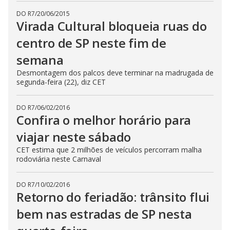
DO R7
/
20/06/2015
Virada Cultural bloqueia ruas do
centro de SP neste fim de
semana
Desmontagem dos palcos deve terminar na madrugada de
segunda-feira (22), diz CET
DO R7
/
06/02/2016
Confira o melhor horário para
viajar neste sábado
CET estima que 2 milhões de veículos percorram malha
rodoviária neste Carnaval
DO R7
/
10/02/2016
Retorno do feriadão: trânsito flui
bem nas estradas de SP nesta