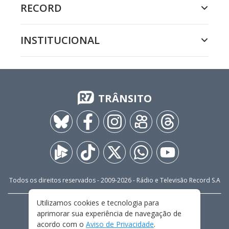
RECORD
INSTITUCIONAL
TRÂNSITO
Todos os direitos reservados - 2009-
2026
- Rádio e Televisão Record S.A
Utilizamos cookies e tecnologia para
CARREIRA
FALE CONOSCO
PRIVACIDADE
aprimorar sua experiência de navegação de
TERMOS E CONDIÇÕES DE USO
acordo com o
Aviso de Privacidade
.