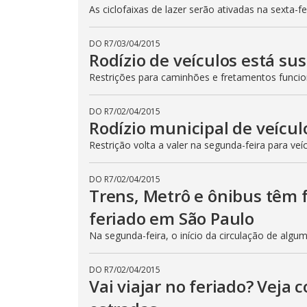
As ciclofaixas de lazer serão ativadas na sexta-f
DO R7
/
03/04/2015
Rodízio de veículos está su
Restrições para caminhões e fretamentos func
DO R7
/
02/04/2015
Rodízio municipal de veícul
Restrição volta a valer na segunda-feira para veí
DO R7
/
02/04/2015
Trens, Metrô e ônibus têm
feriado em São Paulo
Na segunda-feira, o início da circulação de algu
DO R7
/
02/04/2015
Vai viajar no feriado? Veja