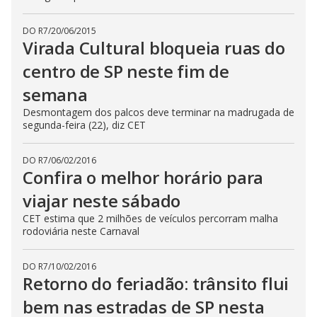
DO R7
/
20/06/2015
Virada Cultural bloqueia ruas do
centro de SP neste fim de
semana
Desmontagem dos palcos deve terminar na madrugada de
segunda-feira (22), diz CET
DO R7
/
06/02/2016
Confira o melhor horário para
viajar neste sábado
CET estima que 2 milhões de veículos percorram malha
rodoviária neste Carnaval
DO R7
/
10/02/2016
Retorno do feriadão: trânsito flui
bem nas estradas de SP nesta