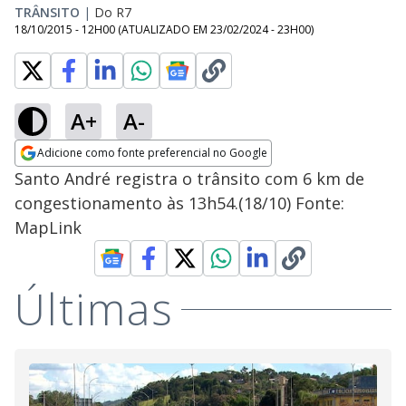
TRÂNSITO
|
Do R7
18/10/2015 - 12H00
(ATUALIZADO EM
23/02/2024 - 23H00
)
A+
A-
Adicione como fonte preferencial no Google
Opens in new window
Santo André registra o trânsito com 6 km de
congestionamento às 13h54.(18/10) Fonte:
MapLink
Últimas